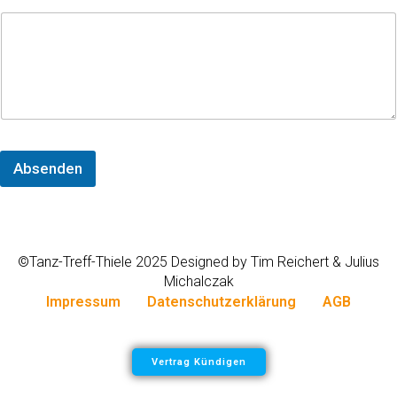
-
M
a
i
l
-
A
d
r
e
Absenden
s
s
e
N
a
©Tanz-Treff-Thiele 2025 Designed by Tim Reichert & Julius
m
e
Michalczak
Impressum
Datenschutzerklärung
AGB
Vertrag Kündigen